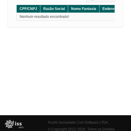
CPF/CNPJ
Razão Social
Nome Fantasia
Endereço
CE
Nenhum resultado encontrado!
Fiorilli Sociedade Civil Software LTDA
© Copyright 2012-2026. Todos os Direitos