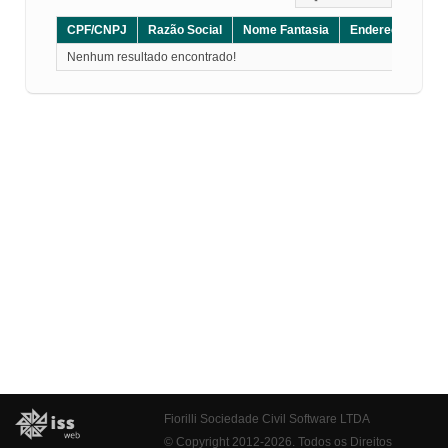
CPF/CNPJ
Razão Social
Nome Fantasia
Endereço
CE
Nenhum resultado encontrado!
Fiorilli Sociedade Civil Software LTDA
© Copyright 2012-2026. Todos os Direitos