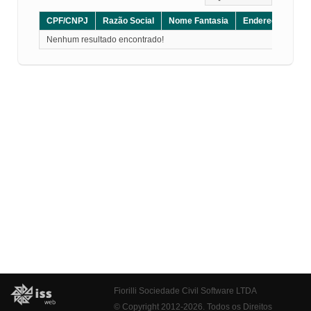
CPF/CNPJ
Razão Social
Nome Fantasia
Endereço
CE
Nenhum resultado encontrado!
Fiorilli Sociedade Civil Software LTDA
© Copyright 2012-2026. Todos os Direitos