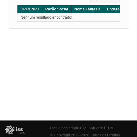
CPF/CNPJ
Razão Social
Nome Fantasia
Endereço
CE
Nenhum resultado encontrado!
Fiorilli Sociedade Civil Software LTDA
© Copyright 2012-2026. Todos os Direitos