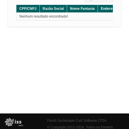
CPF/CNPJ
Razão Social
Nome Fantasia
Endereço
CE
Nenhum resultado encontrado!
Fiorilli Sociedade Civil Software LTDA
© Copyright 2012-2026. Todos os Direitos