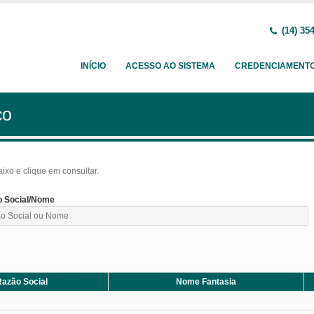
(14) 35
INÍCIO
ACESSO AO SISTEMA
CREDENCIAMENT
ço
baixo e clique em consultar.
 Social/Nome
azão Social
Nome Fantasia